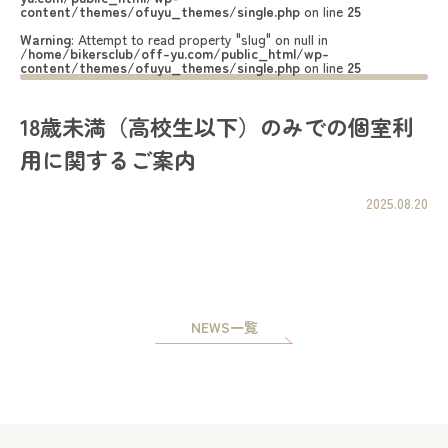
content/themes/ofuyu_themes/single.php
on line
25
Warning
: Attempt to read property "slug" on null in
/home/bikersclub/off-yu.com/public_html/wp-
content/themes/ofuyu_themes/single.php
on line
25
18歳未満（高校生以下）のみでの個室利
用に関するご案内
2025.08.20
NEWS一覧