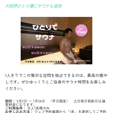
大好評ひとり湯にサウナも追加
1人きりでこの贅沢な空間を独占できるのは、最高の癒や
しです。ぜひゆっくりとご自身のサウナ時間をお楽しみ
ください。
期間：
6月2日 〜 7月24日 （平日限定） 土日祝日祝前日は通
常料金になります。
ご利用条件：
大人1名様のみ
お申し込み方法：
ウェブ予約画面から「1名」を選択してご予約