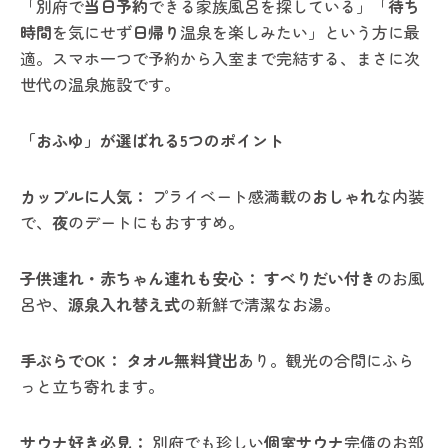
「別府で
当日予約
できる家族風呂を探している」「
待ち
時間
を気にせず
日帰り
温泉を楽しみたい」という方に最
適。スマホ一つで予約から入室まで完結する、まさに次
世代の温泉施設です。
「おふゆ」が選ばれる5つのポイント
カップルに人気：
プライベート感満載の
おしゃれ
な内装
で、
夜
のデートにもおすすめ。
子供連れ・赤ちゃん連れも安心：
すべりだい付き
のお風
呂や、
源泉入れ替え式
の新鮮で清潔なお湯。
手ぶらでOK：
タオル無料貸出
あり。観光の合間にふら
っと立ち寄れます。
サウナ好き必見：
別府でも珍しい
個室サウナ
完備のお部